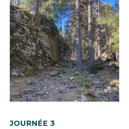
J
O
U
R
N
É
E
3