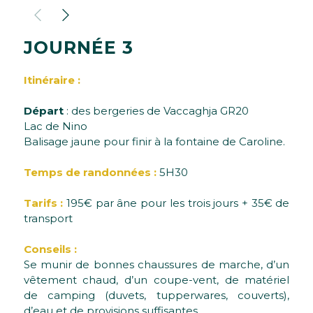
J
O
U
R
N
É
E
3
Itinéraire :
Départ
: des bergeries de Vaccaghja GR20
Lac de Nino
Balisage jaune pour finir à la fontaine de Caroline.
Temps de randonnées :
5H30
Tarifs :
195€ par âne pour les trois jours + 35€ de
transport
Conseils :
Se munir de bonnes chaussures de marche, d’un
vêtement chaud, d’un coupe-vent, de matériel
de camping (duvets, tupperwares, couverts),
d’eau et de provisions suffisantes.