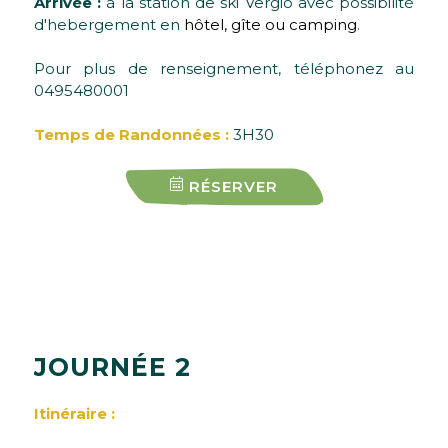
Arrivée :
à la station de ski Vergio avec possibilité
d'hebergement en
hôtel, gîte ou camping
.
Pour plus de renseignement, téléphonez au
0495480001
Temps de Randonnées :
3H30
RÉSERVER
J
O
U
R
N
É
E
2
Itinéraire :