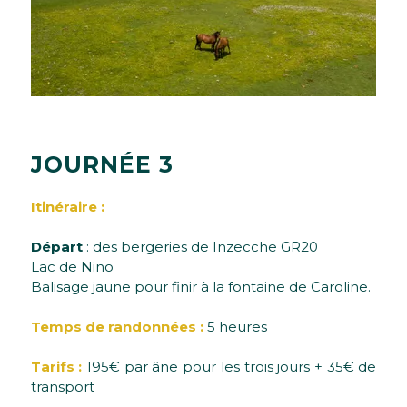
J
O
U
R
N
É
E
3
Itinéraire :
Départ
: des bergeries de Inzecche GR20
Lac de Nino
Balisage jaune pour finir à la fontaine de Caroline.
Temps de randonnées :
5 heures
Tarifs :
195€ par âne pour les trois jours + 35€ de
transport