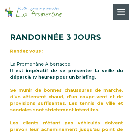
R
A
N
D
O
N
N
É
E
3
J
O
U
R
S
Rendez vous :
La Promenâne Albertacce.
Il est impératif de se présenter la veille du
départ à 17 heures pour un briefing.
Se munir de bonnes chaussures de marche,
d’un vêtement chaud, d’un coupe-vent et de
provisions suffisantes. Les tennis de ville et
sandales sont strictement interdites.
Les clients n'étant pas véhiculés doivent
prévoir leur acheminement jusqu'au point de