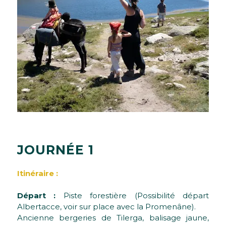
J
O
U
R
N
É
E
1
Itinéraire :
Départ :
Piste forestière (Possibilité départ
Albertacce, voir sur place avec la Promenâne).
Ancienne bergeries de Tilerga, balisage jaune,