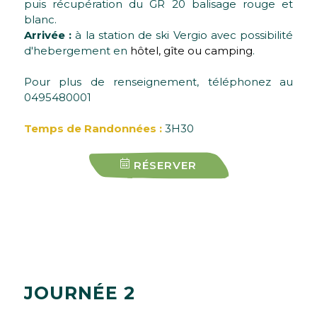
puis récupération du GR 20 balisage rouge et
blanc.
Arrivée :
à la station de ski Vergio avec possibilité
d'hebergement en
hôtel, gîte ou camping
.
Pour plus de renseignement, téléphonez au
0495480001
Temps de Randonnées :
3H30
RÉSERVER
J
O
U
R
N
É
E
2